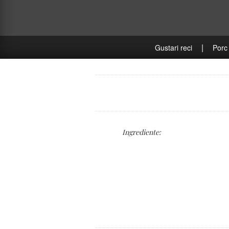
|
Gustari reci
Porc
Ingrediente: