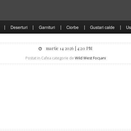
|
|
|
|
|
Deserturi
Garnituri
Ciorbe
Gustari calde
Us
martie 14 2026 | 4:20 PM
Postat in Cafea categorie de
Wild West Focșani