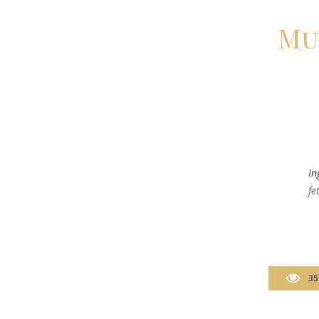
Mu
In
fe
35