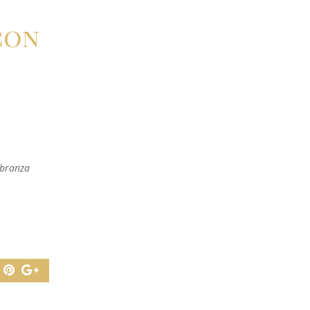
con
 branza