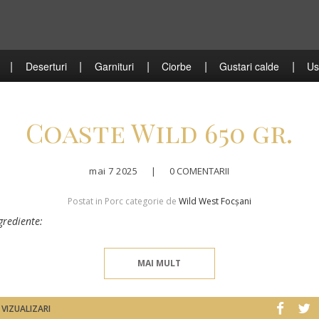
|
|
|
|
|
Deserturi
Garnituri
Ciorbe
Gustari calde
Us
Coaste Wild 650 gr.
mai 7 2025
|
0 COMENTARII
Postat in Porc categorie de
Wild West Focșani
grediente:
MAI MULT
 VIZUALIZARI