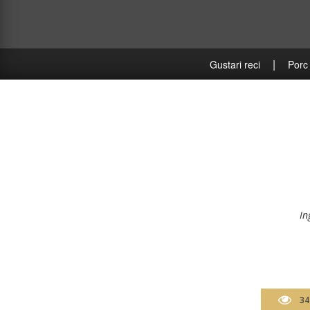
|
Gustari reci
Porc
In
34