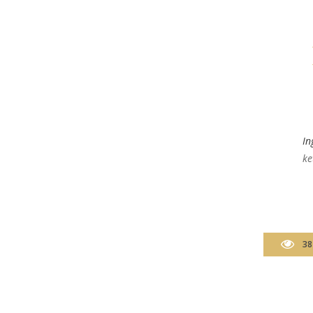
In
ke
38